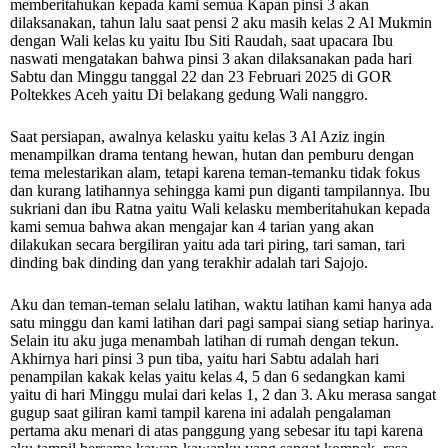
memberitahukan kepada kami semua Kapan pinsi 3 akan
dilaksanakan, tahun lalu saat pensi 2 aku masih kelas 2 Al Mukmin
dengan Wali kelas ku yaitu Ibu Siti Raudah, saat upacara Ibu
naswati mengatakan bahwa pinsi 3 akan dilaksanakan pada hari
Sabtu dan Minggu tanggal 22 dan 23 Februari 2025 di GOR
Poltekkes Aceh yaitu Di belakang gedung Wali nanggro.
Saat persiapan, awalnya kelasku yaitu kelas 3 Al Aziz ingin
menampilkan drama tentang hewan, hutan dan pemburu dengan
tema melestarikan alam, tetapi karena teman-temanku tidak fokus
dan kurang latihannya sehingga kami pun diganti tampilannya. Ibu
sukriani dan ibu Ratna yaitu Wali kelasku memberitahukan kepada
kami semua bahwa akan mengajar kan 4 tarian yang akan
dilakukan secara bergiliran yaitu ada tari piring, tari saman, tari
dinding bak dinding dan yang terakhir adalah tari Sajojo.
Aku dan teman-teman selalu latihan, waktu latihan kami hanya ada
satu minggu dan kami latihan dari pagi sampai siang setiap harinya.
Selain itu aku juga menambah latihan di rumah dengan tekun.
Akhirnya hari pinsi 3 pun tiba, yaitu hari Sabtu adalah hari
penampilan kakak kelas yaitu kelas 4, 5 dan 6 sedangkan kami
yaitu di hari Minggu mulai dari kelas 1, 2 dan 3. Aku merasa sangat
gugup saat giliran kami tampil karena ini adalah pengalaman
pertama aku menari di atas panggung yang sebesar itu tapi karena