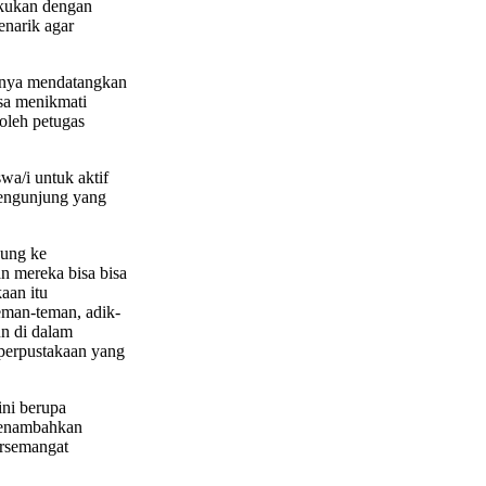
lakukan dengan
narik agar
sanya mendatangkan
isa menikmati
oleh petugas
wa/i untuk aktif
pengunjung yang
jung ke
n mereka bisa bisa
aan itu
man-teman, adik-
un di dalam
 perpustakaan yang
ini berupa
 menambahkan
ersemangat