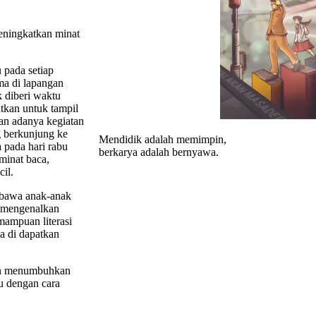
eningkatkan minat
 pada setiap
ma di lapangan
diberi waktu
tkan untuk tampil
an adanya kegiatan
g berkunjung ke
Mendidik adalah memimpin,
 pada hari rabu
berkarya adalah bernyawa.
minat baca,
il.
mbawa anak-anak
t mengenalkan
ampuan literasi
a di dapatkan
juan menumbuhkan
u dengan cara