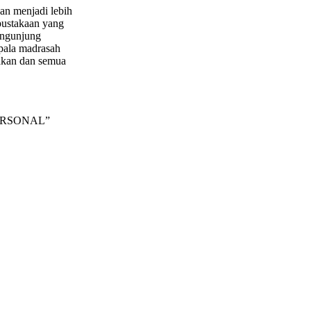
an menjadi lebih
pustakaan yang
pengunjung
epala madrasah
nakan dan semua
 PERSONAL”