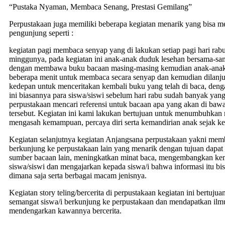
“Pustaka Nyaman, Membaca Senang, Prestasi Gemilang”
Perpustakaan juga memiliki beberapa kegiatan menarik yang bisa m
pengunjung seperti :
kegiatan pagi membaca senyap yang di lakukan setiap pagi hari rabu
minggunya, pada kegiatan ini anak-anak duduk lesehan bersama-sa
dengan membawa buku bacaan masing-masing kemudian anak-anak 
beberapa menit untuk membaca secara senyap dan kemudian dilanju
kedepan untuk menceritakan kembali buku yang telah di baca, deng
ini biasannya para siswa/siswi sebelum hari rabu sudah banyak yan
perpustakaan mencari referensi untuk bacaan apa yang akan di bawa
tersebut. Kegiatan ini kami lakukan bertujuan untuk menumbuhkan 
mengasah kemampuan, percaya diri serta kemandirian anak sejak kec
Kegiatan selanjutnya kegiatan Anjangsana perpustakaan yakni me
berkunjung ke perpustakaan lain yang menarik dengan tujuan dapa
sumber bacaan lain, meningkatkan minat baca, mengembangkan kem
siswa/siswi dan mengajarkan kepada siswa/i bahwa informasi itu bis
dimana saja serta berbagai macam jenisnya.
Kegiatan story teling/bercerita di perpustakaan kegiatan ini bertu
semangat siswa/i berkunjung ke perpustakaan dan mendapatkan ilm
mendengarkan kawannya bercerita.