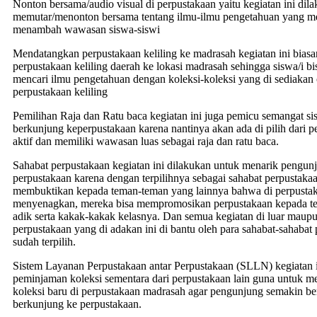
Nonton bersama/audio visual di perpustakaan yaitu kegiatan ini di
memutar/menonton bersama tentang ilmu-ilmu pengetahuan yang me
menambah wawasan siswa-siswi
Mendatangkan perpustakaan keliling ke madrasah kegiatan ini bia
perpustakaan keliling daerah ke lokasi madrasah sehingga siswa/i b
mencari ilmu pengetahuan dengan koleksi-koleksi yang di sediakan 
perpustakaan keliling
Pemilihan Raja dan Ratu baca kegiatan ini juga pemicu semangat sis
berkunjung keperpustakaan karena nantinya akan ada di pilih dari 
aktif dan memiliki wawasan luas sebagai raja dan ratu baca.
Sahabat perpustakaan kegiatan ini dilakukan untuk menarik pengun
perpustakaan karena dengan terpilihnya sebagai sahabat perpustakaa
membuktikan kepada teman-teman yang lainnya bahwa di perpustak
menyenagkan, mereka bisa mempromosikan perpustakaan kepada te
adik serta kakak-kakak kelasnya. Dan semua kegiatan di luar maup
perpustakaan yang di adakan ini di bantu oleh para sahabat-sahabat
sudah terpilih.
Sistem Layanan Perpustakaan antar Perpustakaan (SLLN) kegiatan 
peminjaman koleksi sementara dari perpustakaan lain guna untuk
koleksi baru di perpustakaan madrasah agar pengunjung semakin b
berkunjung ke perpustakaan.