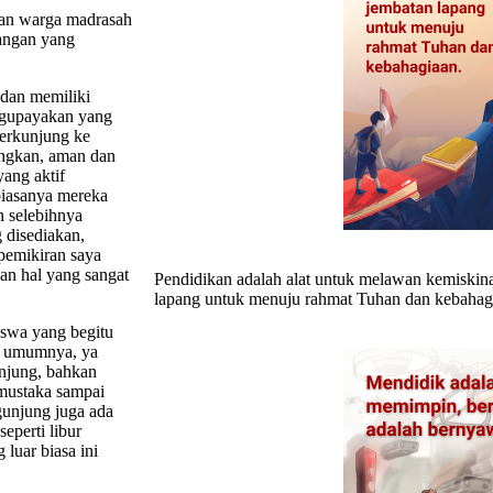
han warga madrasah
angan yang
 dan memiliki
engupayakan yang
berkunjung ke
angkan, aman dan
ang aktif
 biasanya mereka
n selebihnya
 disediakan,
pemikiran saya
kan hal yang sangat
Pendidikan adalah alat untuk melawan kemiskina
lapang untuk menuju rahmat Tuhan dan kebahag
iswa yang begitu
da umumnya, ya
unjung, bahkan
emustaka sampai
gunjung juga ada
eperti libur
luar biasa ini