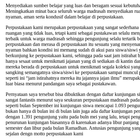
Menyediakan sumber belajar yang luas dan beragam sesuai kebutu
Meningkatkan minat baca seluruh warga madrasah menyediakan ru
nyaman, aman serta kondusif dalam belajar di perpustakaan.
Perpustakaan kami merupakan perpustakaan yang sangat sederhana
ruangan yang tidak luas, tetapi kami sebagai pustakawan selalu m
terbaik untuk warga madrasah sehingga pengunjung selalu tertarik 
perpustakaan dan merasa di perpustakaan itu sesuatu yang menyen
nyaman bahkan kondisi ini memang sudah di akui para siswa/siswi y
berkunjung ke perpustakaan kami, sehingga pada saat jam istirahat
hanya sesaat untuk menikmati jajanan yang di sediakan di kantin da
mereka berada di perpustakaan untuk menikmati segala koleksi yang
sangking semangatnya siswa/siswi ke perpustakaan sampai muncul 
seperti ini “jam istirahatnya mereka itu jajannya jajan ilmu” merupa
luar biasa menurut pandangan saya sebagai pustakawan.
Pernyataan saya tersebut bisa dibuktikan dengan daftar kunjungan s
sangat fantastis menurut saya seukuran perpustakaan madrasah pa
seperti bulan September ini kunjungan siswa mencapai 1.093 peng
bukan hanya di bulan ini di bulan lain juga ada daftar kunjungan p
dengan 1.391 pengunjung yaitu pada buln mei yang lalu, tetapi pen
penurunan kunjungan biasannya di karenakan adanya libur panjang s
semester dan libur pada bulan Ramadhan. Antusias pengunjung yang 
sejalan dengn motto perpustakaan kami