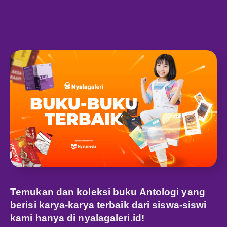
Temukan dan koleksi buku Antologi yang
berisi karya-karya terbaik dari siswa-siswi
kami hanya di
nyalagaleri.id
!