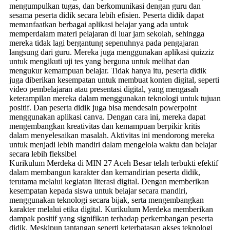
mengumpulkan tugas, dan berkomunikasi dengan guru dan
sesama peserta didik secara lebih efisien. Peserta didik dapat
memanfaatkan berbagai aplikasi belajar yang ada untuk
memperdalam materi pelajaran di luar jam sekolah, sehingga
mereka tidak lagi bergantung sepenuhnya pada pengajaran
langsung dari guru. Mereka juga menggunakan aplikasi quizziz
untuk mengikuti uji tes yang berguna untuk melihat dan
mengukur kemampuan belajar. Tidak hanya itu, peserta didik
juga diberikan kesempatan untuk membuat konten digital, seperti
video pembelajaran atau presentasi digital, yang mengasah
keterampilan mereka dalam menggunakan teknologi untuk tujuan
positif. Dan peserta didik juga bisa mendesain powerpoint
menggunakan aplikasi canva. Dengan cara ini, mereka dapat
mengembangkan kreativitas dan kemampuan berpikir kritis
dalam menyelesaikan masalah. Aktivitas ini mendorong mereka
untuk menjadi lebih mandiri dalam mengelola waktu dan belajar
secara lebih fleksibel
Kurikulum Merdeka di MIN 27 Aceh Besar telah terbukti efektif
dalam membangun karakter dan kemandirian peserta didik,
terutama melalui kegiatan literasi digital. Dengan memberikan
kesempatan kepada siswa untuk belajar secara mandiri,
menggunakan teknologi secara bijak, serta mengembangkan
karakter melalui etika digital. Kurikulum Merdeka memberikan
dampak positif yang signifikan terhadap perkembangan peserta
didik. Meskipun tantangan seperti keterbatasan akses teknologi