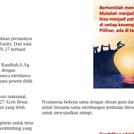
kkan prestasinya
niry. Dari total
IN 27 berhasil
an Raudhah,S.Ag
3 dengan
n hanya membawa
para peserta didik
elum maksimal,
 27 Aceh Besar.
Nyalanesia bekerja sama dengan ribuan guru dan
an yang lebih
untuk bersama-sama membangun jembatan literas
untuk mewujudkan mimpi.
timis untuk terus
 pembimbing yang