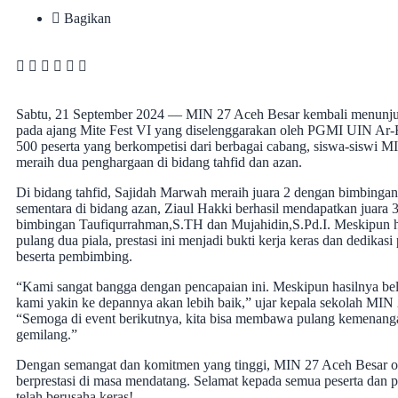
Bagikan
Sabtu, 21 September 2024 — MIN 27 Aceh Besar kembali menunju
pada ajang Mite Fest VI yang diselenggarakan oleh PGMI UIN Ar-Ra
500 peserta yang berkompetisi dari berbagai cabang, siswa-siswi M
meraih dua penghargaan di bidang tahfid dan azan.
Di bidang tahfid, Sajidah Marwah meraih juara 2 dengan bimbing
sementara di bidang azan, Ziaul Hakki berhasil mendapatkan juara 
bimbingan Taufiqurrahman,S.TH dan Mujahidin,S.Pd.I. Meskipu
pulang dua piala, prestasi ini menjadi bukti kerja keras dan dedikasi 
beserta pembimbing.
“Kami sangat bangga dengan pencapaian ini. Meskipun hasilnya b
kami yakin ke depannya akan lebih baik,” ujar kepala sekolah MIN
“Semoga di event berikutnya, kita bisa membawa pulang kemenang
gemilang.”
Dengan semangat dan komitmen yang tinggi, MIN 27 Aceh Besar op
berprestasi di masa mendatang. Selamat kepada semua peserta dan
telah berusaha keras!