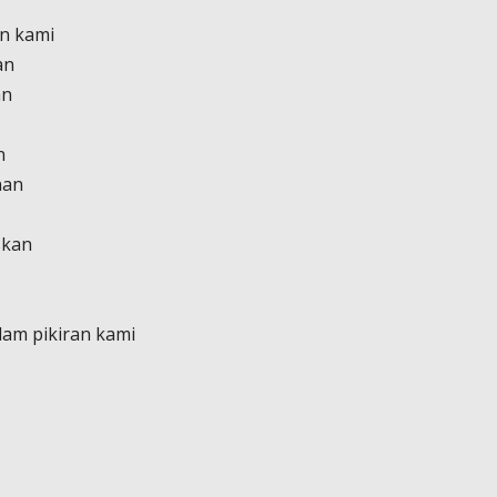
an kami
an
an
n
nan
skan
lam pikiran kami