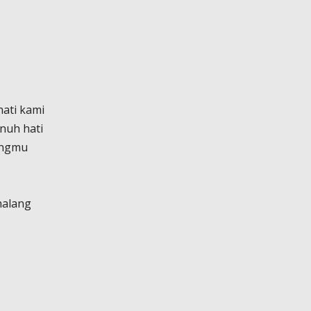
ati kami
nuh hati
angmu
halang